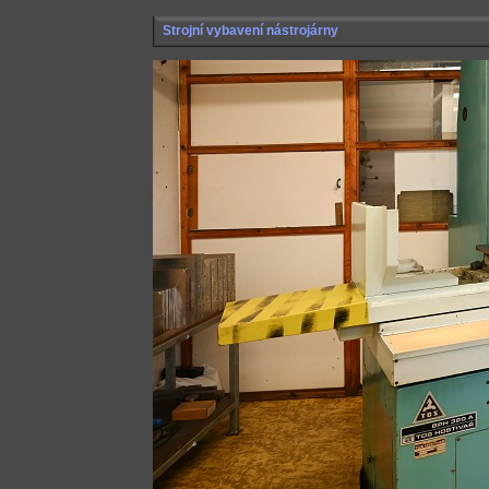
Strojní vybavení nástrojárny