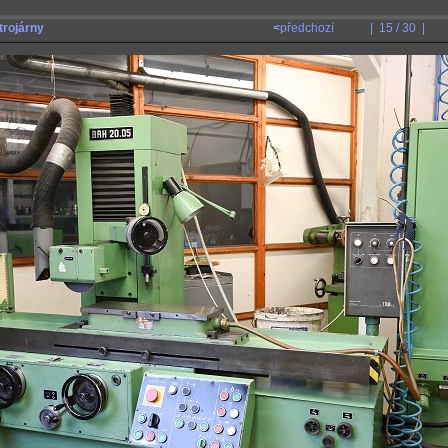
trojárny
<
předchozí
| 15 / 30 |