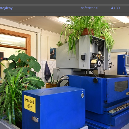
trojárny
<
předchozí
| 4 / 30 |