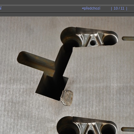
í
<
předchozí
| 10 / 11 |