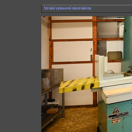
Strojní vybavení nástrojárny