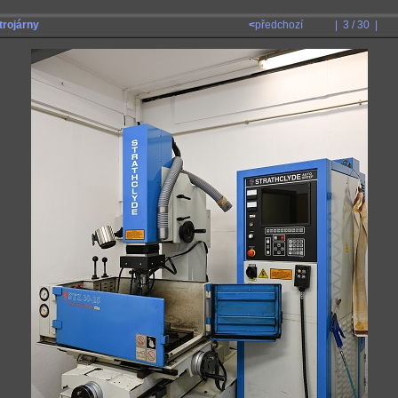
trojárny
<
předchozí
| 3 / 30 |