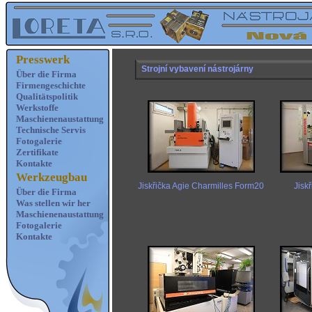
Presswerk
Über die Firma
Firmengeschichte
Qualitätspolitik
Werkstoffe
Maschienenaustattung
Technische Servis
Fotogalerie
Zertifikate
Kontakte
Werkzeugbau
Über die Firma
Was stellen wir her
Maschienenaustattung
Fotogalerie
Kontakte